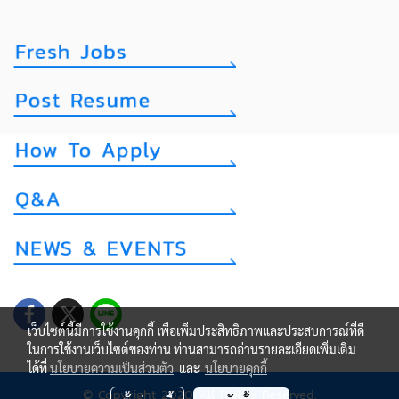
เว็บไซต์นี้มีการใช้งานคุกกี้ เพื่อเพิ่มประสิทธิภาพและประสบการณ์ที่ดี
ในการใช้งานเว็บไซต์ของท่าน ท่านสามารถอ่านรายละเอียดเพิ่มเติม
ได้ที่
นโยบายความเป็นส่วนตัว
และ
นโยบายคุกกี้
© Copyright 2020 All Rights Reserved.