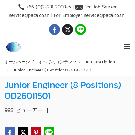
+66 (O)2-231 2003-5 |
For Job Seeker
service@paca.co.th
| For Employer
service@paca.co.th
ホームページ
すべてのコンテンツ
Job Description
Junior Engineer (8 Positions) OD26011501
Junior Engineer (8 Positions)
OD26011501
983 ビューアー
|