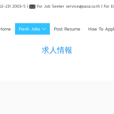
)2-231 2003-5 |
For Job Seeker
service@paca.co.th
| For 
Home
Fresh Jobs
Post Resume
How To App
求人情報