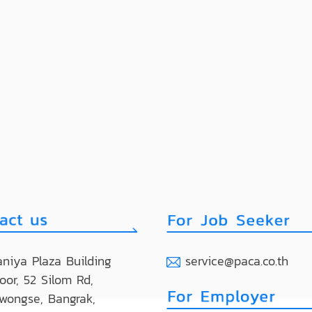
niya Plaza Building
service@paca.co.th
loor, 52 Silom Rd,
wongse, Bangrak,