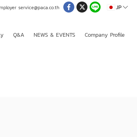
JP
Employer
service@paca.co.th
ly
Q&A
NEWS & EVENTS
Company Profile