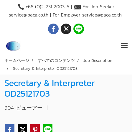
+66 (O)2-231 2003-5 |
For Job Seeker
service@paca.co.th
| For Employer
service@paca.co.th
ホームページ
すべてのコンテンツ
Job Description
Secretary & Interpreter OD25121703
Secretary & Interpreter
OD25121703
904 ビューアー
|