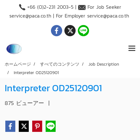
+66 (O)2-231 2003-5 |
For Job Seeker
service@paca.co.th
| For Employer
service@paca.co.th
ホームページ
すべてのコンテンツ
Job Description
Interpreter OD25120901
Interpreter OD25120901
875 ビューアー
|