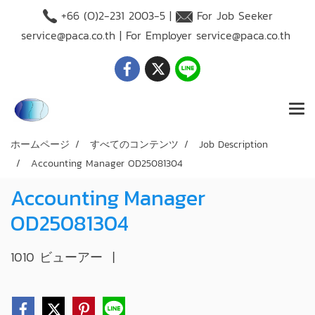
+66 (O)2-231 2003-5 |
For Job Seeker
service@paca.co.th
| For Employer
service@paca.co.th
ホームページ
すべてのコンテンツ
Job Description
Accounting Manager OD25081304
Accounting Manager
OD25081304
1010 ビューアー
|