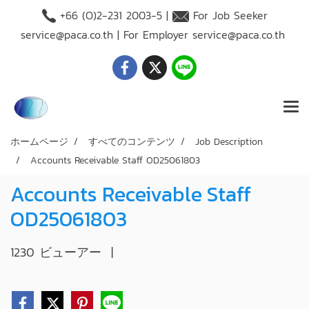
+66 (O)2-231 2003-5 |
For Job Seeker
service@paca.co.th
| For Employer
service@paca.co.th
ホームページ
すべてのコンテンツ
Job Description
Accounts Receivable Staff OD25061803
Accounts Receivable Staff
OD25061803
1230 ビューアー
|