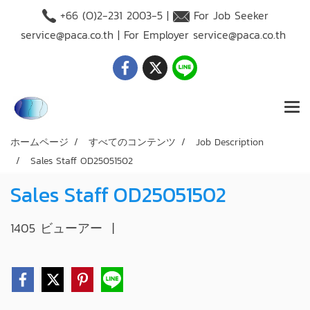
+66 (O)2-231 2003-5 |
For Job Seeker
service@paca.co.th
| For Employer
service@paca.co.th
ホームページ
すべてのコンテンツ
Job Description
Sales Staff OD25051502
Sales Staff OD25051502
1405 ビューアー
|