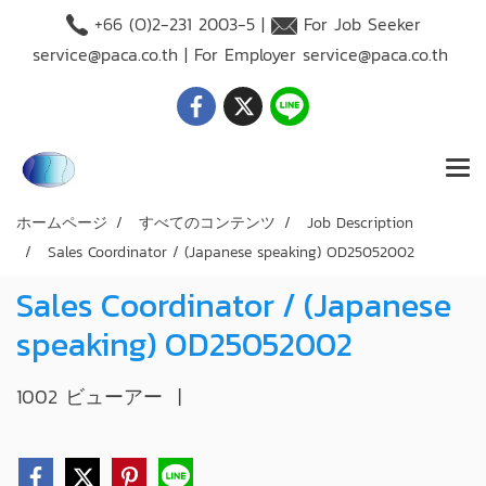
+66 (O)2-231 2003-5 |
For Job Seeker
service@paca.co.th
| For Employer
service@paca.co.th
ホームページ
すべてのコンテンツ
Job Description
Sales Coordinator / (Japanese speaking) OD25052002
Sales Coordinator / (Japanese
speaking) OD25052002
1002 ビューアー
|