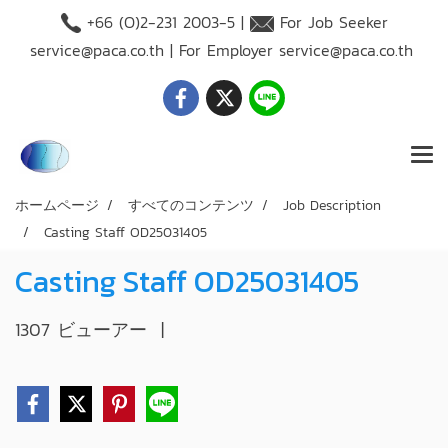
+66 (O)2-231 2003-5 |
For Job Seeker
service@paca.co.th
| For Employer
service@paca.co.th
ホームページ
すべてのコンテンツ
Job Description
Casting Staff OD25031405
Casting Staff OD25031405
1307 ビューアー
|