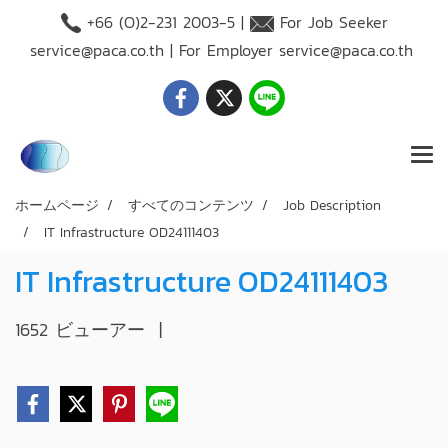
+66 (O)2-231 2003-5 |
For Job Seeker
service@paca.co.th
| For Employer
service@paca.co.th
ホームページ
すべてのコンテンツ
Job Description
IT Infrastructure OD24111403
IT Infrastructure OD24111403
1652 ビューアー
|