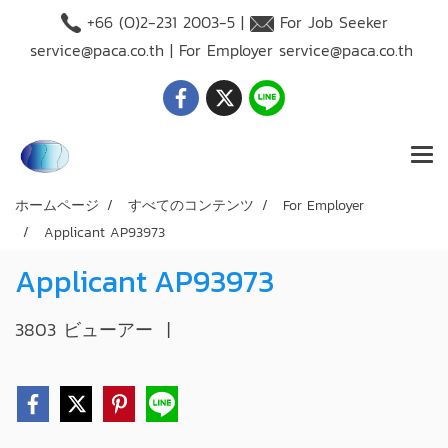
+66 (O)2-231 2003-5 |
For Job Seeker
service@paca.co.th
| For Employer
service@paca.co.th
ホームページ
すべてのコンテンツ
For Employer
Applicant AP93973
Applicant AP93973
3803 ビューアー
|