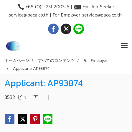
+66 (O)2-231 2003-5 |
For Job Seeker
service@paca.co.th
| For Employer
service@paca.co.th
ホームページ
すべてのコンテンツ
For Employer
Applicant: AP93874
Applicant: AP93874
3532 ビューアー
|