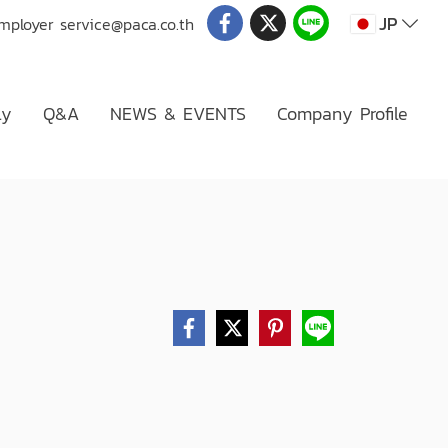
JP
Employer
service@paca.co.th
ly
Q&A
NEWS & EVENTS
Company Profile