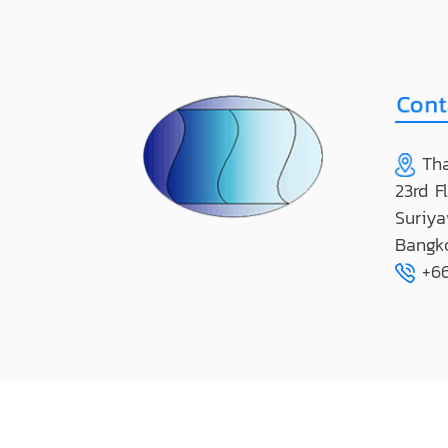
Tha
23rd F
Suriya
Bangk
+66