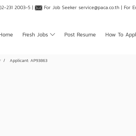
)2-231 2003-5 |
For Job Seeker
service@paca.co.th
| For 
Home
Fresh Jobs
Post Resume
How To App
r
Applicant: AP93863