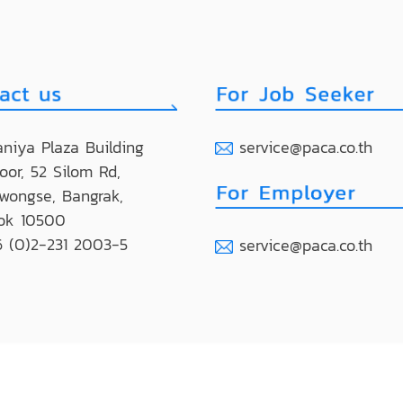
niya Plaza Building
service@paca.co.th
loor, 52 Silom Rd,
wongse, Bangrak,
ok 10500
 (0)2-231 2003-5
service@paca.co.th