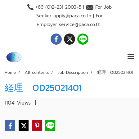
+66 (O)2-231 2003-5 |
For Job
Seeker
apply@paca.co.th
| For
Employer
service@paca.co.th
Home
All contents
Job Description
経理 OD25021401
経理 OD25021401
1104 Views
|