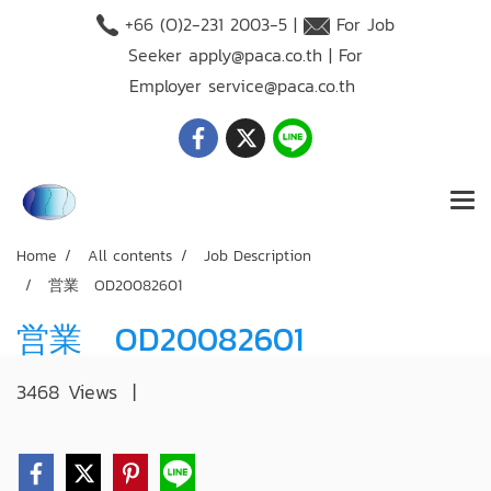
+66 (O)2-231 2003-5 |
For Job
Seeker
apply@paca.co.th
| For
Employer
service@paca.co.th
Home
All contents
Job Description
営業 OD20082601
営業 OD20082601
3468 Views
|